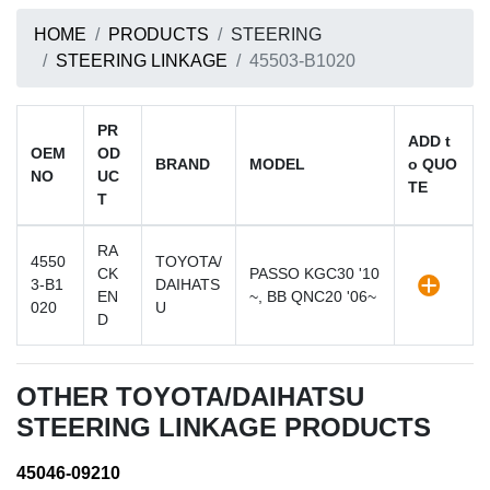
HOME
PRODUCTS
STEERING
STEERING LINKAGE
45503-B1020
PR
ADD t
OEM
OD
BRAND
MODEL
o QUO
NO
UC
TE
T
RA
4550
TOYOTA/
CK
PASSO KGC30 '10
3-B1
DAIHATS
EN
~, BB QNC20 '06~
020
U
D
OTHER TOYOTA/DAIHATSU
STEERING LINKAGE PRODUCTS
45046-09210