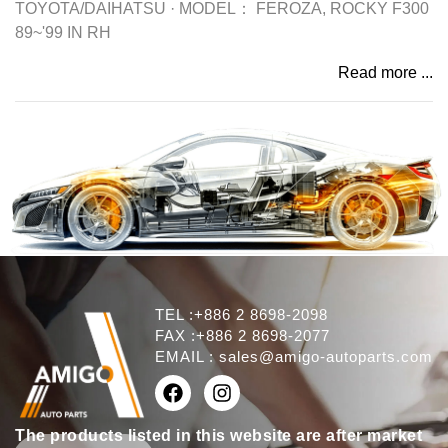
TOYOTA/DAIHATSU
·
MODEL：
FEROZA, ROCKY F300
89~'99 IN RH
Read more ...
TEL :+886 2 8698-2098
FAX :+886 2 8698-2077
EMAIL :
sales@amigo-autoparts.com
The products listed in this website are after market