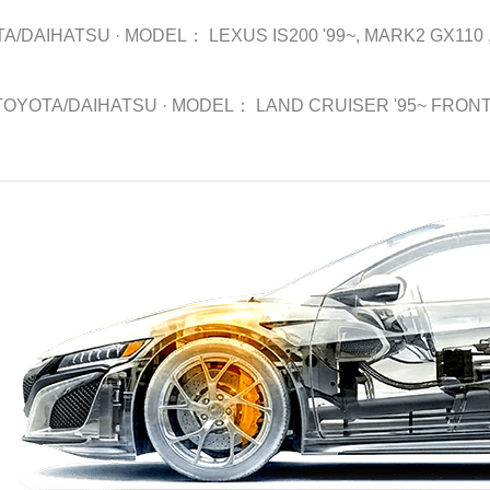
TA/DAIHATSU
·
MODEL：
LEXUS IS200 '99~, MARK2 GX110 ,
TOYOTA/DAIHATSU
·
MODEL：
LAND CRUISER '95~ FRON