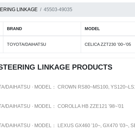
ERING LINKAGE
45503-49035
BRAND
MODEL
TOYOTA/DAIHATSU
CELICA ZZT230 '00~'05
STEERING LINKAGE PRODUCTS
TA/DAIHATSU
·
MODEL：
CROWN RS80~MS100, YS120~LS
TA/DAIHATSU
·
MODEL：
COROLLA HB ZZE121 '98~'01
TA/DAIHATSU
·
MODEL：
LEXUS GX460 '10~, GX470 '03~, 