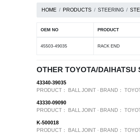
HOME
PRODUCTS
STEERING
STE
OEM NO
PRODUCT
45503-49035
RACK END
OTHER TOYOTA/DAIHATSU 
43340-39035
PRODUCT：
BALL JOINT
·
BRAND：
TOYO
43330-09090
PRODUCT：
BALL JOINT
·
BRAND：
TOYO
K-500018
PRODUCT：
BALL JOINT
·
BRAND：
TOYO