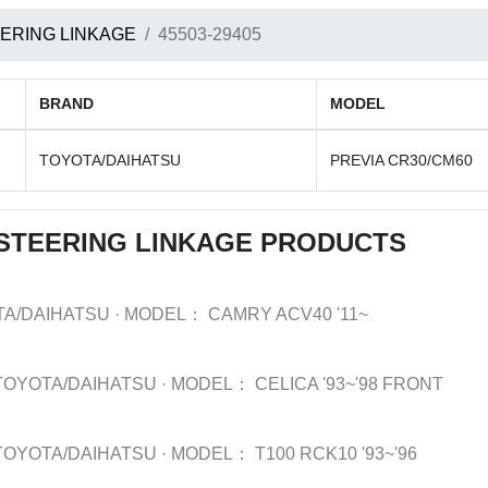
ERING LINKAGE
45503-29405
BRAND
MODEL
TOYOTA/DAIHATSU
PREVIA CR30/CM60
STEERING LINKAGE PRODUCTS
TA/DAIHATSU
·
MODEL：
CAMRY ACV40 '11~
TOYOTA/DAIHATSU
·
MODEL：
CELICA '93~'98 FRONT
TOYOTA/DAIHATSU
·
MODEL：
T100 RCK10 '93~'96