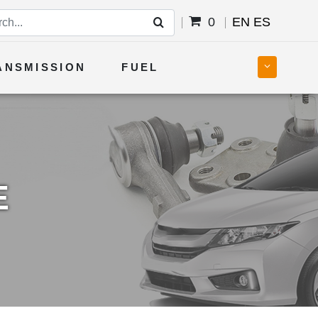
0
EN
ES
ANSMISSION
FUEL
E