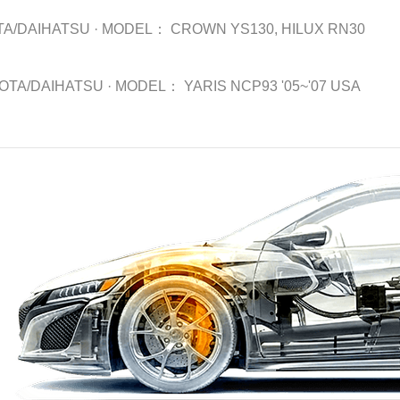
TA/DAIHATSU
·
MODEL：
CROWN YS130, HILUX RN30
OTA/DAIHATSU
·
MODEL：
YARIS NCP93 '05~'07 USA