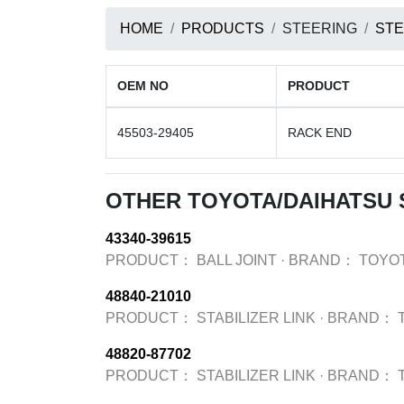
HOME
PRODUCTS
STEERING
STE
OEM NO
PRODUCT
45503-29405
RACK END
OTHER TOYOTA/DAIHATSU 
43340-39615
PRODUCT：
BALL JOINT
·
BRAND：
TOYO
48840-21010
PRODUCT：
STABILIZER LINK
·
BRAND：
48820-87702
PRODUCT：
STABILIZER LINK
·
BRAND：