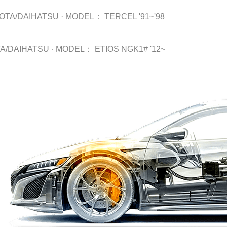
OTA/DAIHATSU
·
MODEL：
TERCEL '91~'98
A/DAIHATSU
·
MODEL：
ETIOS NGK1# '12~