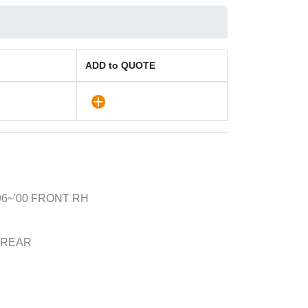
ADD to QUOTE
96~'00 FRONT RH
 REAR