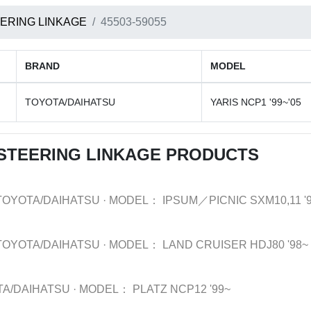
ERING LINKAGE
45503-59055
BRAND
MODEL
TOYOTA/DAIHATSU
YARIS NCP1 '99~'05
STEERING LINKAGE PRODUCTS
TOYOTA/DAIHATSU
·
MODEL：
IPSUM／PICNIC SXM10,11 '
TOYOTA/DAIHATSU
·
MODEL：
LAND CRUISER HDJ80 '98~
TA/DAIHATSU
·
MODEL：
PLATZ NCP12 '99~