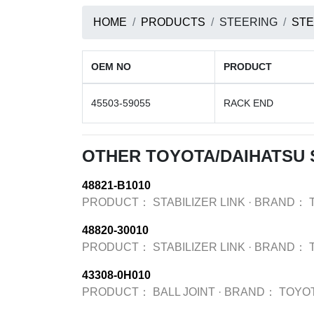
HOME
PRODUCTS
STEERING
STE
OEM NO
PRODUCT
45503-59055
RACK END
OTHER TOYOTA/DAIHATSU 
48821-B1010
PRODUCT：
STABILIZER LINK
·
BRAND：
48820-30010
PRODUCT：
STABILIZER LINK
·
BRAND：
43308-0H010
PRODUCT：
BALL JOINT
·
BRAND：
TOYO