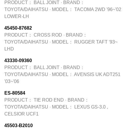
PRODUCT：
BALL JOINT
·
BRAND：
TOYOTA/DAIHATSU
·
MODEL：
TACOMA 2WD '96~'02
LOWER-LH
45450-87682
PRODUCT：
CROSS ROD
·
BRAND：
TOYOTA/DAIHATSU
·
MODEL：
RUGGER TAFT '93~
LHD
43330-09360
PRODUCT：
BALL JOINT
·
BRAND：
TOYOTA/DAIHATSU
·
MODEL：
AVENSIS UK ADT251
'03~'06
ES-80584
PRODUCT：
TIE ROD END
·
BRAND：
TOYOTA/DAIHATSU
·
MODEL：
LEXUS GS-3.0 ,
CELSIOR UCF1
45503-B2010