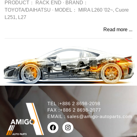
PRODUCT：
RACK END
·
BRAND：
TOYOTA/DAIHATSU
·
MODEL：
MIRA L260 '02~, Cuore
L251, L27
Read more ...
TEL :+886 2 8698-2098
FAX :+886 2 8698-2077
EMAIL :
sales@amigo-autoparts.com