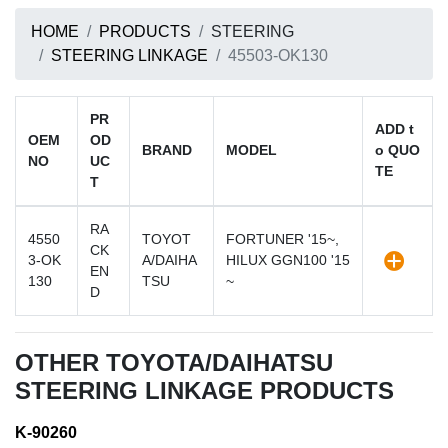
HOME
PRODUCTS
STEERING
STEERING LINKAGE
45503-OK130
PR
ADD t
OEM
OD
BRAND
MODEL
o QUO
NO
UC
TE
T
RA
4550
TOYOT
FORTUNER '15~,
CK
3-OK
A/DAIHA
HILUX GGN100 '15
EN
130
TSU
~
D
OTHER TOYOTA/DAIHATSU
STEERING LINKAGE PRODUCTS
K-90260