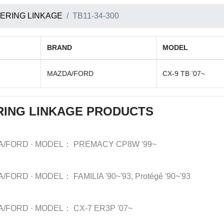
ERING LINKAGE
TB11-34-300
BRAND
MODEL
MAZDA/FORD
CX-9 TB '07~
RING LINKAGE PRODUCTS
A/FORD
·
MODEL：
PREMACY CP8W '99~
A/FORD
·
MODEL：
FAMILIA '90~'93, Protégé '90~'93
A/FORD
·
MODEL：
CX-7 ER3P '07~