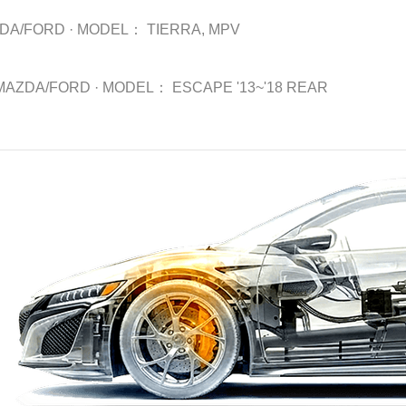
DA/FORD
·
MODEL：
TIERRA, MPV
MAZDA/FORD
·
MODEL：
ESCAPE '13~'18 REAR