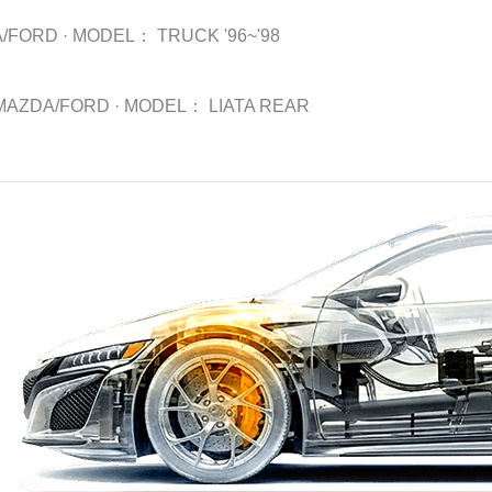
/FORD
·
MODEL：
TRUCK '96~'98
MAZDA/FORD
·
MODEL：
LIATA REAR