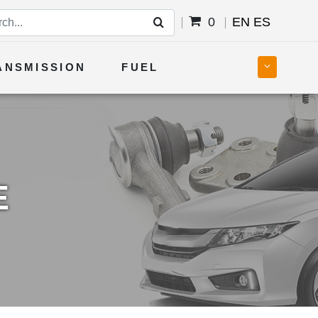
0
EN
ES
ANSMISSION
FUEL
E