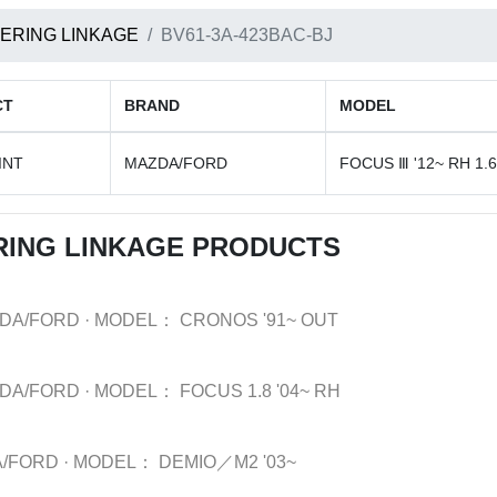
ERING LINKAGE
BV61-3A-423BAC-BJ
CT
BRAND
MODEL
INT
MAZDA/FORD
FOCUS Ⅲ '12~ RH 1.6
RING LINKAGE PRODUCTS
DA/FORD
·
MODEL：
CRONOS '91~ OUT
DA/FORD
·
MODEL：
FOCUS 1.8 '04~ RH
/FORD
·
MODEL：
DEMIO／M2 '03~