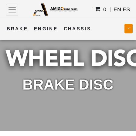
0
EN
ES
BRAKE
ENGINE
CHASSIS
COOLING
STEERING
BODY
TRANSMISSION
FUEL
ELECTRICAL
BRAKE DISC