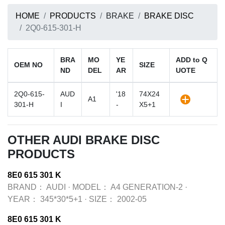
HOME
PRODUCTS
BRAKE
BRAKE DISC
2Q0-615-301-H
BRA
MO
YE
ADD to Q
OEM NO
SIZE
ND
DEL
AR
UOTE
2Q0-615-
AUD
'18
74X24
A1
301-H
I
-
X5+1
OTHER AUDI BRAKE DISC
PRODUCTS
8E0 615 301 K
BRAND：
AUDI
·
MODEL：
A4 GENERATION-2
·
YEAR：
345*30*5+1
·
SIZE：
2002-05
8E0 615 301 K