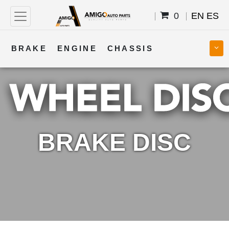
0
EN
ES
BRAKE
ENGINE
CHASSIS
COOLING
STEERING
BODY
TRANSMISSION
FUEL
ELECTRICAL
BRAKE DISC