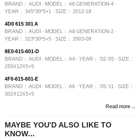
BRAND：
AUDI
·
MODEL：
A6 GENERATION-4
·
YEAR：
345*30*5+1
·
SIZE：
2012-18
4D0 615 301 A
BRAND：
AUDI
·
MODEL：
A8 GENERATION-2
·
YEAR：
323*30*5+5
·
SIZE：
2003-09
8E0-615-601-D
BRAND：
AUDI
·
MODEL：
A4
·
YEAR：
'02-'05
·
SIZE：
255X12X5+5
4F0-615-601-E
BRAND：
AUDI
·
MODEL：
A6
·
YEAR：
'05-'11
·
SIZE：
302X12X5+5
Read more ...
MAYBE YOU'D ALSO LIKE TO
KNOW...