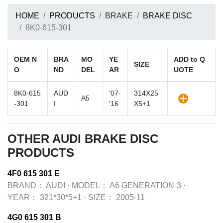
HOME
PRODUCTS
BRAKE
BRAKE DISC
8K0-615-301
OEM N
BRA
MO
YE
ADD to Q
SIZE
O
ND
DEL
AR
UOTE
8K0-615
AUD
'07-
314X25
A5
-301
I
'16
X5+1
OTHER AUDI BRAKE DISC
PRODUCTS
4F0 615 301 E
BRAND：
AUDI
·
MODEL：
A6 GENERATION-3
·
YEAR：
321*30*5+1
·
SIZE：
2005-11
4G0 615 301 B