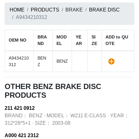
HOME
PRODUCTS
BRAKE
BRAKE DISC
A9434210312
BRA
MOD
YE
SI
ADD to QU
OEM NO
ND
EL
AR
ZE
OTE
A9434210
BEN
BENZ
312
Z
OTHER BENZ BRAKE DISC
PRODUCTS
211 421 0912
BRAND：
BENZ
·
MODEL：
W211 E-CLASS
·
YEAR：
312*28*5+1
·
SIZE：
2003-08
A000 421 2312