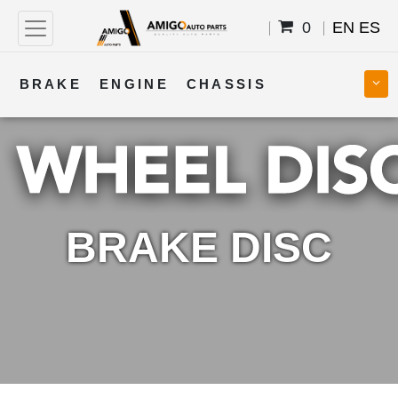
0
EN
ES
BRAKE
ENGINE
CHASSIS
COOLING
STEERING
BODY
TRANSMISSION
FUEL
ELECTRICAL
BRAKE DISC