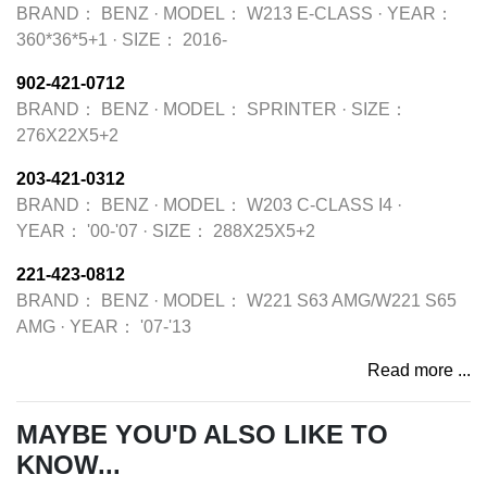
BRAND：
BENZ
·
MODEL：
W213 E-CLASS
·
YEAR：
360*36*5+1
·
SIZE：
2016-
902-421-0712
BRAND：
BENZ
·
MODEL：
SPRINTER
·
SIZE：
276X22X5+2
203-421-0312
BRAND：
BENZ
·
MODEL：
W203 C-CLASS I4
·
YEAR：
'00-'07
·
SIZE：
288X25X5+2
221-423-0812
BRAND：
BENZ
·
MODEL：
W221 S63 AMG/W221 S65
AMG
·
YEAR：
'07-'13
Read more ...
MAYBE YOU'D ALSO LIKE TO
KNOW...