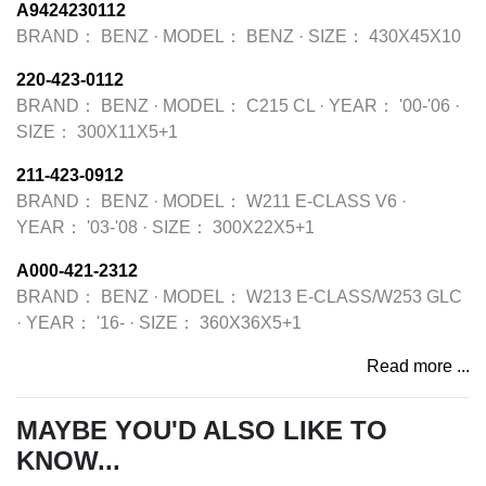
A9424230112
BRAND：
BENZ
·
MODEL：
BENZ
·
SIZE：
430X45X10
220-423-0112
BRAND：
BENZ
·
MODEL：
C215 CL
·
YEAR：
'00-'06
·
SIZE：
300X11X5+1
211-423-0912
BRAND：
BENZ
·
MODEL：
W211 E-CLASS V6
·
YEAR：
'03-'08
·
SIZE：
300X22X5+1
A000-421-2312
BRAND：
BENZ
·
MODEL：
W213 E-CLASS/W253 GLC
·
YEAR：
'16-
·
SIZE：
360X36X5+1
Read more ...
MAYBE YOU'D ALSO LIKE TO
KNOW...