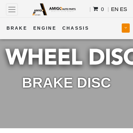
0
EN
ES
BRAKE
ENGINE
CHASSIS
COOLING
STEERING
BODY
TRANSMISSION
FUEL
ELECTRICAL
BRAKE DISC