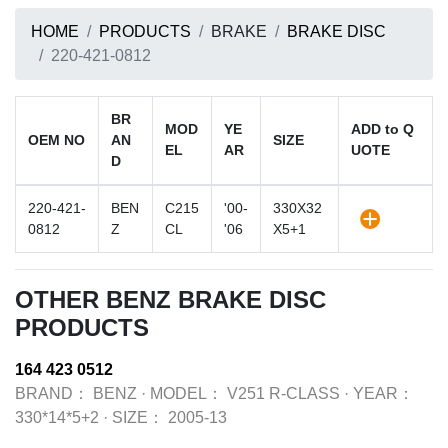
HOME
PRODUCTS
BRAKE
BRAKE DISC
220-421-0812
BR
MOD
YE
ADD to Q
OEM NO
AN
SIZE
EL
AR
UOTE
D
220-421-
BEN
C215
'00-
330X32
0812
Z
CL
'06
X5+1
OTHER BENZ BRAKE DISC
PRODUCTS
164 423 0512
BRAND：
BENZ
·
MODEL：
V251 R-CLASS
·
YEAR：
330*14*5+2
·
SIZE：
2005-13