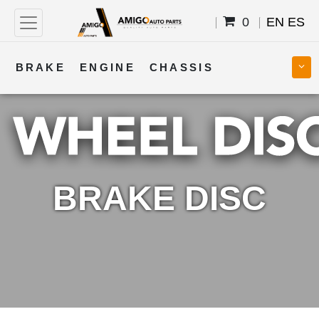
0
EN
ES
BRAKE
ENGINE
CHASSIS
COOLING
STEERING
BODY
TRANSMISSION
FUEL
ELECTRICAL
BRAKE DISC