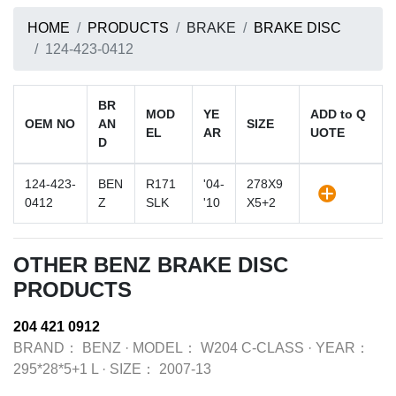
HOME
PRODUCTS
BRAKE
BRAKE DISC
124-423-0412
BR
MOD
YE
ADD to Q
OEM NO
AN
SIZE
EL
AR
UOTE
D
124-423-
BEN
R171
'04-
278X9
0412
Z
SLK
'10
X5+2
OTHER BENZ BRAKE DISC
PRODUCTS
204 421 0912
BRAND：
BENZ
·
MODEL：
W204 C-CLASS
·
YEAR：
295*28*5+1 L
·
SIZE：
2007-13