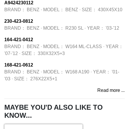
A9424230112
BRAND：
BENZ
·
MODEL：
BENZ
·
SIZE：
430X45X10
230-423-0812
BRAND：
BENZ
·
MODEL：
R230 SL
·
YEAR：
'03-'12
164-421-0412
BRAND：
BENZ
·
MODEL：
W164 ML-CLASS
·
YEAR：
'07-'12
·
SIZE：
330X32X5+3
168-421-0612
BRAND：
BENZ
·
MODEL：
W168 A190
·
YEAR：
'01-
'03
·
SIZE：
276X22X5+1
Read more ...
MAYBE YOU'D ALSO LIKE TO
KNOW...