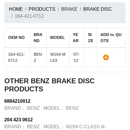
HOME
PRODUCTS
BRAKE
BRAKE DISC
164-421-0712
BRA
YE
SI
ADD to QU
OEM NO
MODEL
ND
AR
ZE
OTE
164-421-
BEN
W164 M
'07-
0712
Z
L63
'12
OTHER BENZ BRAKE DISC
PRODUCTS
6884210012
BRAND：
BENZ
·
MODEL：
BENZ
204 423 0612
BRAND：
BENZ
·
MODEL：
W204 C-CLASS I4
·