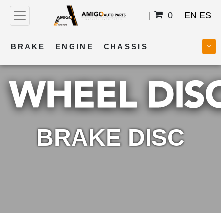
0
EN
ES
BRAKE
ENGINE
CHASSIS
COOLING
STEERING
BODY
TRANSMISSION
FUEL
ELECTRICAL
BRAKE DISC