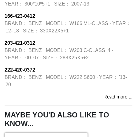
YEAR：
300*10*5+1
·
SIZE：
2007-13
166-423-0412
BRAND：
BENZ
·
MODEL：
W166 ML-CLASS
·
YEAR：
'12-'18
·
SIZE：
330X22X5+1
203-421-0312
BRAND：
BENZ
·
MODEL：
W203 C-CLASS I4
·
YEAR：
'00-'07
·
SIZE：
288X25X5+2
222-420-0372
BRAND：
BENZ
·
MODEL：
W222 S600
·
YEAR：
'13-
'20
Read more ...
MAYBE YOU'D ALSO LIKE TO
KNOW...