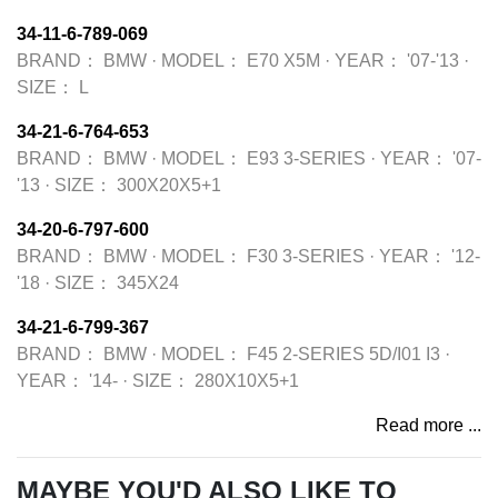
34-11-6-789-069
BRAND：
BMW
·
MODEL：
E70 X5M
·
YEAR：
'07-'13
·
SIZE：
L
34-21-6-764-653
BRAND：
BMW
·
MODEL：
E93 3-SERIES
·
YEAR：
'07-
'13
·
SIZE：
300X20X5+1
34-20-6-797-600
BRAND：
BMW
·
MODEL：
F30 3-SERIES
·
YEAR：
'12-
'18
·
SIZE：
345X24
34-21-6-799-367
BRAND：
BMW
·
MODEL：
F45 2-SERIES 5D/I01 I3
·
YEAR：
'14-
·
SIZE：
280X10X5+1
Read more ...
MAYBE YOU'D ALSO LIKE TO