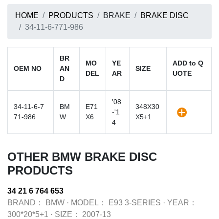
HOME
PRODUCTS
BRAKE
BRAKE DISC
34-11-6-771-986
BR
MO
YE
ADD to Q
OEM NO
AN
SIZE
DEL
AR
UOTE
D
'08
34-11-6-7
BM
E71
348X30
-'1
71-986
W
X6
X5+1
4
OTHER BMW BRAKE DISC
PRODUCTS
34 21 6 764 653
BRAND：
BMW
·
MODEL：
E93 3-SERIES
·
YEAR：
300*20*5+1
·
SIZE：
2007-13