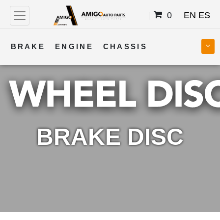
0
EN
ES
BRAKE
ENGINE
CHASSIS
COOLING
STEERING
BODY
TRANSMISSION
FUEL
ELECTRICAL
BRAKE DISC