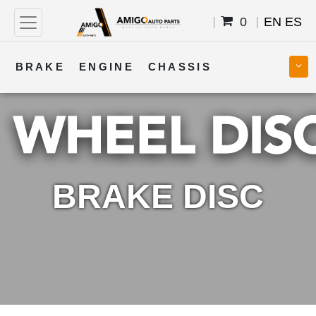
0
EN
ES
BRAKE
ENGINE
CHASSIS
COOLING
STEERING
BODY
TRANSMISSION
FUEL
ELECTRICAL
BRAKE DISC