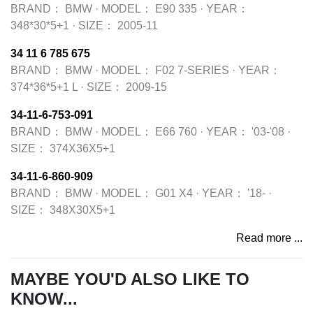
BRAND：
BMW
·
MODEL：
E90 335
·
YEAR：
348*30*5+1
·
SIZE：
2005-11
34 11 6 785 675
BRAND：
BMW
·
MODEL：
F02 7-SERIES
·
YEAR：
374*36*5+1 L
·
SIZE：
2009-15
34-11-6-753-091
BRAND：
BMW
·
MODEL：
E66 760
·
YEAR：
'03-'08
·
SIZE：
374X36X5+1
34-11-6-860-909
BRAND：
BMW
·
MODEL：
G01 X4
·
YEAR：
'18-
·
SIZE：
348X30X5+1
Read more ...
MAYBE YOU'D ALSO LIKE TO
KNOW...