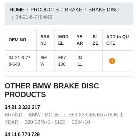
HOME
PRODUCTS
BRAKE
BRAKE DISC
34-21-6-778-649
BRA
MOD
YE
SI
ADD to QU
OEM NO
ND
EL
AR
ZE
OTE
34-21-6-77
BM
E87
'04-
8-649
W
130
'11
OTHER BMW BRAKE DISC
PRODUCTS
34 21 3 332 217
BRAND：
BMW
·
MODEL：
E83 X3 GENERATION-1
·
YEAR：
320*22*5+1
·
SIZE：
2004-10
34 11 6 770 729