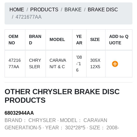
HOME
PRODUCTS
BRAKE
BRAKE DISC
4721677AA
OEM
BRAN
YE
ADD to Q
MODEL
SIZE
NO
D
AR
UOTE
'08
47216
CHRY
CARAVA
305X
-'1
77AA
SLER
N/T & C
12X5
6
OTHER CHRYSLER BRAKE DISC
PRODUCTS
68032944AA
BRAND：
CHRYSLER
·
MODEL：
CARAVAN
GENERATION-5
·
YEAR：
302*28*5
·
SIZE：
2008-