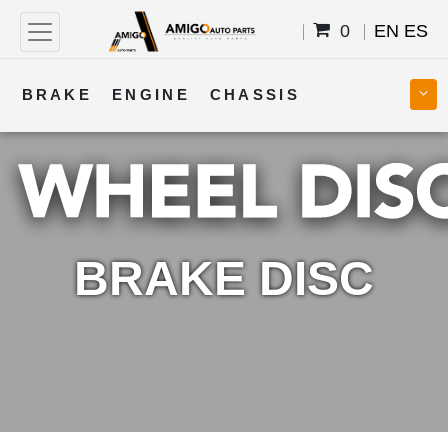
0
EN
ES
BRAKE
ENGINE
CHASSIS
COOLING
STEERING
BODY
TRANSMISSION
FUEL
ELECTRICAL
BRAKE DISC