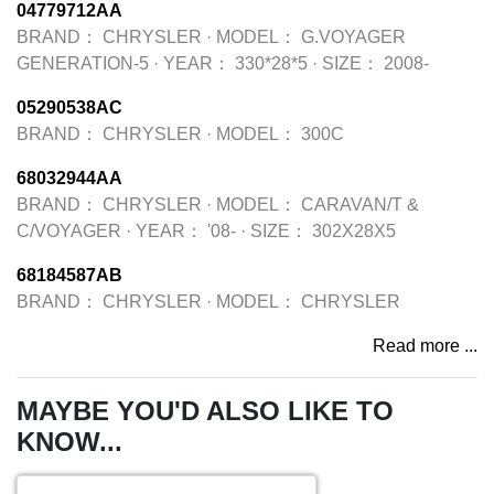
04779712AA
BRAND：
CHRYSLER
·
MODEL：
G.VOYAGER
GENERATION-5
·
YEAR：
330*28*5
·
SIZE：
2008-
05290538AC
BRAND：
CHRYSLER
·
MODEL：
300C
68032944AA
BRAND：
CHRYSLER
·
MODEL：
CARAVAN/T &
C/VOYAGER
·
YEAR：
'08-
·
SIZE：
302X28X5
68184587AB
BRAND：
CHRYSLER
·
MODEL：
CHRYSLER
Read more ...
MAYBE YOU'D ALSO LIKE TO
KNOW...