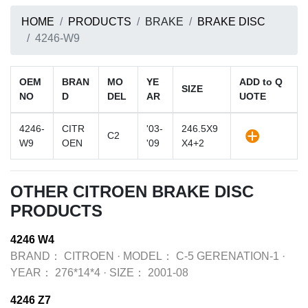
HOME
PRODUCTS
BRAKE
BRAKE DISC
4246-W9
OEM
BRAN
MO
YE
ADD to Q
SIZE
NO
D
DEL
AR
UOTE
4246-
CITR
'03-
246.5X9
C2
W9
OEN
'09
X4+2
OTHER CITROEN BRAKE DISC
PRODUCTS
4246 W4
BRAND：
CITROEN
·
MODEL：
C-5 GERENATION-1
·
YEAR：
276*14*4
·
SIZE：
2001-08
4246 Z7