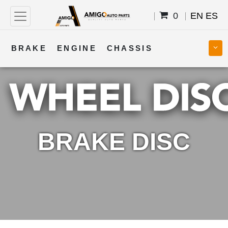
0
EN
ES
BRAKE
ENGINE
CHASSIS
COOLING
STEERING
BODY
TRANSMISSION
FUEL
ELECTRICAL
BRAKE DISC