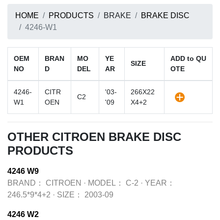
HOME
PRODUCTS
BRAKE
BRAKE DISC
4246-W1
OEM
BRAN
MO
YE
ADD to QU
SIZE
NO
D
DEL
AR
OTE
4246-
CITR
'03-
266X22
C2
W1
OEN
'09
X4+2
OTHER CITROEN BRAKE DISC
PRODUCTS
4246 W9
BRAND：
CITROEN
·
MODEL：
C-2
·
YEAR：
246.5*9*4+2
·
SIZE：
2003-09
4246 W2