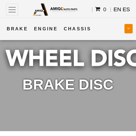
0
EN
ES
BRAKE
ENGINE
CHASSIS
COOLING
STEERING
BODY
TRANSMISSION
FUEL
ELECTRICAL
BRAKE DISC