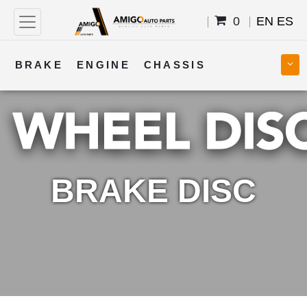
0
EN
ES
BRAKE
ENGINE
CHASSIS
COOLING
STEERING
BODY
TRANSMISSION
FUEL
ELECTRICAL
BRAKE DISC