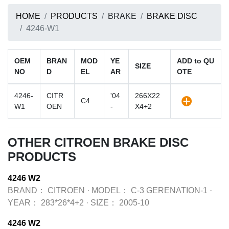
HOME
PRODUCTS
BRAKE
BRAKE DISC
4246-W1
OEM
BRAN
MOD
YE
ADD to QU
SIZE
NO
D
EL
AR
OTE
4246-
CITR
'04
266X22
C4
W1
OEN
-
X4+2
OTHER CITROEN BRAKE DISC
PRODUCTS
4246 W2
BRAND：
CITROEN
·
MODEL：
C-3 GERENATION-1
·
YEAR：
283*26*4+2
·
SIZE：
2005-10
4246 W2