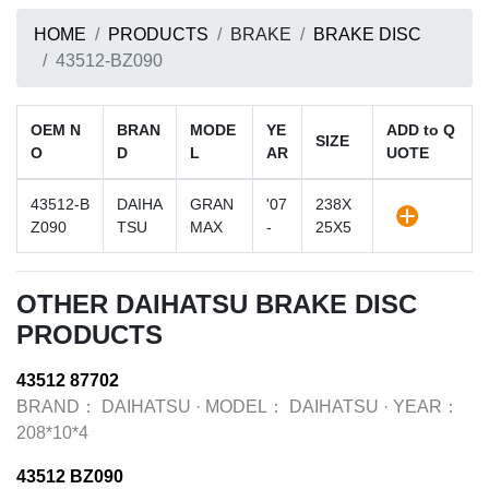
HOME
PRODUCTS
BRAKE
BRAKE DISC
43512-BZ090
OEM N
BRAN
MODE
YE
ADD to Q
SIZE
O
D
L
AR
UOTE
43512-B
DAIHA
GRAN
'07
238X
Z090
TSU
MAX
-
25X5
OTHER DAIHATSU BRAKE DISC
PRODUCTS
43512 87702
BRAND：
DAIHATSU
·
MODEL：
DAIHATSU
·
YEAR：
208*10*4
43512 BZ090