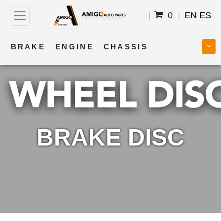
0
EN
ES
BRAKE
ENGINE
CHASSIS
COOLING
STEERING
BODY
TRANSMISSION
FUEL
ELECTRICAL
BRAKE DISC