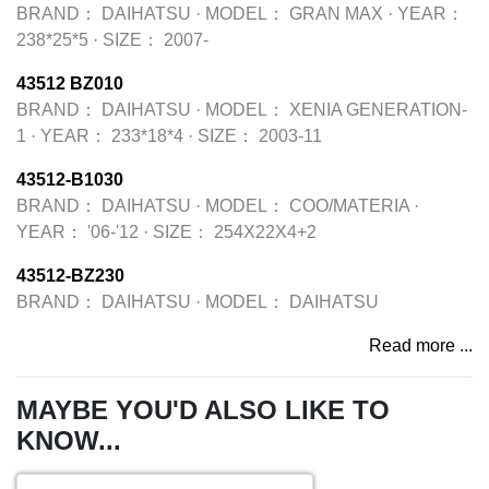
BRAND：
DAIHATSU
·
MODEL：
GRAN MAX
·
YEAR：
238*25*5
·
SIZE：
2007-
43512 BZ010
BRAND：
DAIHATSU
·
MODEL：
XENIA GENERATION-
1
·
YEAR：
233*18*4
·
SIZE：
2003-11
43512-B1030
BRAND：
DAIHATSU
·
MODEL：
COO/MATERIA
·
YEAR：
'06-'12
·
SIZE：
254X22X4+2
43512-BZ230
BRAND：
DAIHATSU
·
MODEL：
DAIHATSU
Read more ...
MAYBE YOU'D ALSO LIKE TO
KNOW...