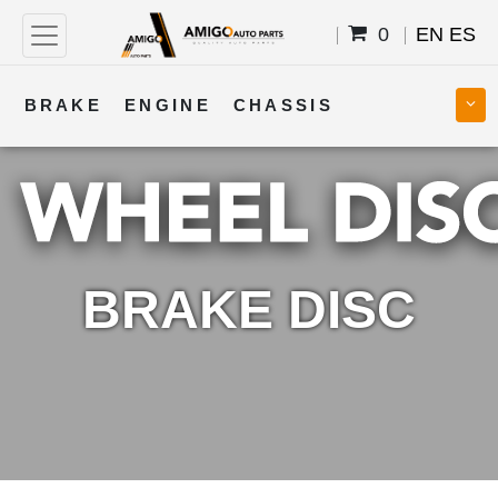
0
EN
ES
BRAKE
ENGINE
CHASSIS
COOLING
STEERING
BODY
TRANSMISSION
FUEL
ELECTRICAL
BRAKE DISC