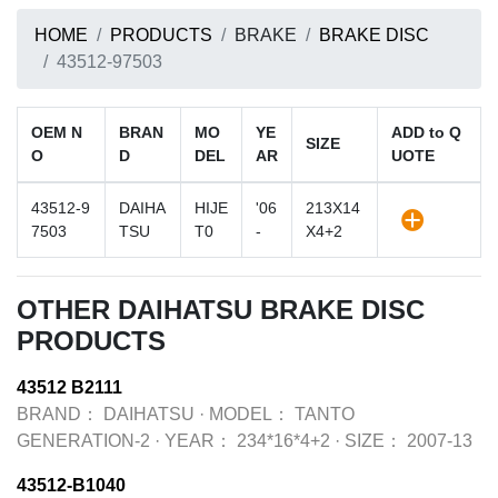
HOME
PRODUCTS
BRAKE
BRAKE DISC
43512-97503
OEM N
BRAN
MO
YE
ADD to Q
SIZE
O
D
DEL
AR
UOTE
43512-9
DAIHA
HIJE
'06
213X14
7503
TSU
T0
-
X4+2
OTHER DAIHATSU BRAKE DISC
PRODUCTS
43512 B2111
BRAND：
DAIHATSU
·
MODEL：
TANTO
GENERATION-2
·
YEAR：
234*16*4+2
·
SIZE：
2007-13
43512-B1040