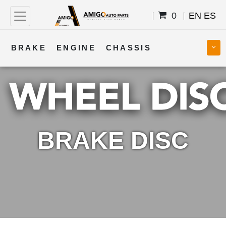
0
EN
ES
BRAKE
ENGINE
CHASSIS
COOLING
STEERING
BODY
TRANSMISSION
FUEL
ELECTRICAL
BRAKE DISC