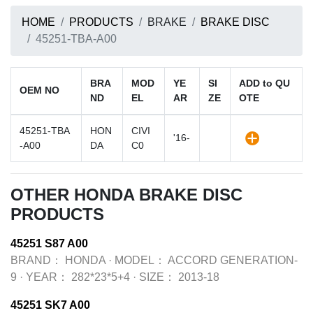
HOME
PRODUCTS
BRAKE
BRAKE DISC
45251-TBA-A00
BRA
MOD
YE
SI
ADD to QU
OEM NO
ND
EL
AR
ZE
OTE
45251-TBA
HON
CIVI
'16-
-A00
DA
C0
OTHER HONDA BRAKE DISC
PRODUCTS
45251 S87 A00
BRAND：
HONDA
·
MODEL：
ACCORD GENERATION-
9
·
YEAR：
282*23*5+4
·
SIZE：
2013-18
45251 SK7 A00