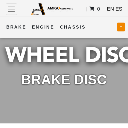
0
EN
ES
BRAKE
ENGINE
CHASSIS
COOLING
STEERING
BODY
TRANSMISSION
FUEL
ELECTRICAL
BRAKE DISC