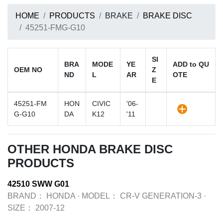
HOME
PRODUCTS
BRAKE
BRAKE DISC
45251-FMG-G10
SI
BRA
MODE
YE
ADD to QU
OEM NO
Z
ND
L
AR
OTE
E
45251-FM
HON
CIVIC
'06-
G-G10
DA
K12
'11
OTHER HONDA BRAKE DISC
PRODUCTS
42510 SWW G01
BRAND：
HONDA
·
MODEL：
CR-V GENERATION-3
·
SIZE：
2007-12