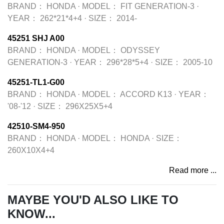
BRAND：
HONDA
·
MODEL：
FIT GENERATION-3
·
YEAR：
262*21*4+4
·
SIZE：
2014-
45251 SHJ A00
BRAND：
HONDA
·
MODEL：
ODYSSEY
GENERATION-3
·
YEAR：
296*28*5+4
·
SIZE：
2005-10
45251-TL1-G00
BRAND：
HONDA
·
MODEL：
ACCORD K13
·
YEAR：
'08-'12
·
SIZE：
296X25X5+4
42510-SM4-950
BRAND：
HONDA
·
MODEL：
HONDA
·
SIZE：
260X10X4+4
Read more ...
MAYBE YOU'D ALSO LIKE TO
KNOW...