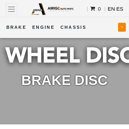
0
EN
ES
BRAKE
ENGINE
CHASSIS
COOLING
STEERING
BODY
TRANSMISSION
FUEL
ELECTRICAL
BRAKE DISC