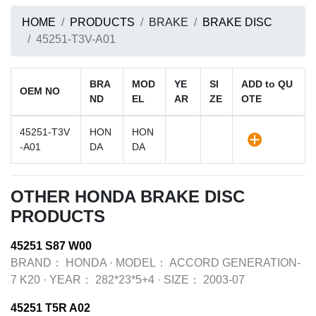
HOME
PRODUCTS
BRAKE
BRAKE DISC
45251-T3V-A01
BRA
MOD
YE
SI
ADD to QU
OEM NO
ND
EL
AR
ZE
OTE
45251-T3V
HON
HON
-A01
DA
DA
OTHER HONDA BRAKE DISC
PRODUCTS
45251 S87 W00
BRAND：
HONDA
·
MODEL：
ACCORD GENERATION-
7 K20
·
YEAR：
282*23*5+4
·
SIZE：
2003-07
45251 T5R A02