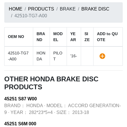
HOME
PRODUCTS
BRAKE
BRAKE DISC
42510-TG7-A00
BRA
MOD
YE
SI
ADD to QU
OEM NO
ND
EL
AR
ZE
OTE
42510-TG7
HON
PILO
'16-
-A00
DA
T
OTHER HONDA BRAKE DISC
PRODUCTS
45251 S87 W00
BRAND：
HONDA
·
MODEL：
ACCORD GENERATION-
9
·
YEAR：
282*23*5+4
·
SIZE：
2013-18
45251 S6M 000