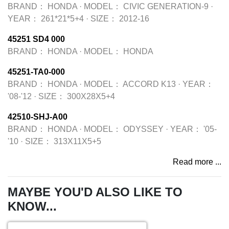
BRAND：
HONDA
·
MODEL：
CIVIC GENERATION-9
·
YEAR：
261*21*5+4
·
SIZE：
2012-16
45251 SD4 000
BRAND：
HONDA
·
MODEL：
HONDA
45251-TA0-000
BRAND：
HONDA
·
MODEL：
ACCORD K13
·
YEAR：
'08-'12
·
SIZE：
300X28X5+4
42510-SHJ-A00
BRAND：
HONDA
·
MODEL：
ODYSSEY
·
YEAR：
'05-
'10
·
SIZE：
313X11X5+5
Read more ...
MAYBE YOU'D ALSO LIKE TO
KNOW...