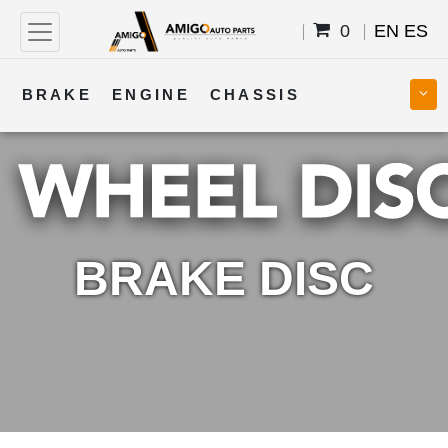
0
EN
ES
BRAKE
ENGINE
CHASSIS
COOLING
STEERING
BODY
TRANSMISSION
FUEL
ELECTRICAL
BRAKE DISC