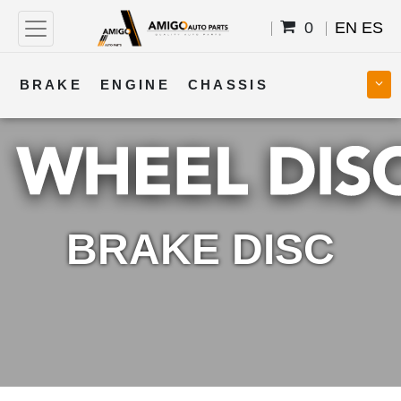
0
EN
ES
BRAKE
ENGINE
CHASSIS
COOLING
STEERING
BODY
TRANSMISSION
FUEL
ELECTRICAL
BRAKE DISC