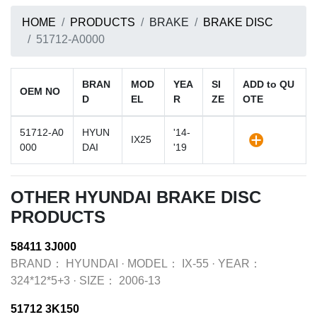
HOME
PRODUCTS
BRAKE
BRAKE DISC
51712-A0000
BRAN
MOD
YEA
SI
ADD to QU
OEM NO
D
EL
R
ZE
OTE
51712-A0
HYUN
'14-
IX25
000
DAI
'19
OTHER HYUNDAI BRAKE DISC
PRODUCTS
58411 3J000
BRAND：
HYUNDAI
·
MODEL：
IX-55
·
YEAR：
324*12*5+3
·
SIZE：
2006-13
51712 3K150