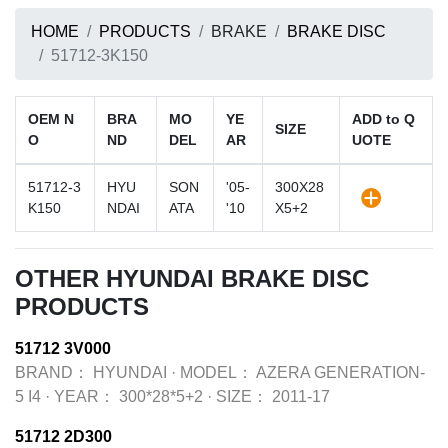
HOME
PRODUCTS
BRAKE
BRAKE DISC
51712-3K150
OEM N
BRA
MO
YE
ADD to Q
SIZE
O
ND
DEL
AR
UOTE
51712-3
HYU
SON
'05-
300X28
K150
NDAI
ATA
'10
X5+2
OTHER HYUNDAI BRAKE DISC
PRODUCTS
51712 3V000
BRAND：
HYUNDAI
·
MODEL：
AZERA GENERATION-
5 I4
·
YEAR：
300*28*5+2
·
SIZE：
2011-17
51712 2D300