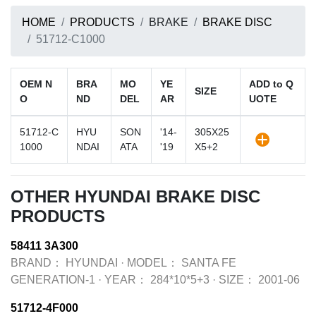
HOME
PRODUCTS
BRAKE
BRAKE DISC
51712-C1000
OEM N
BRA
MO
YE
ADD to Q
SIZE
O
ND
DEL
AR
UOTE
51712-C
HYU
SON
'14-
305X25
1000
NDAI
ATA
'19
X5+2
OTHER HYUNDAI BRAKE DISC
PRODUCTS
58411 3A300
BRAND：
HYUNDAI
·
MODEL：
SANTA FE
GENERATION-1
·
YEAR：
284*10*5+3
·
SIZE：
2001-06
51712-4F000