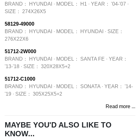
BRAND：
HYUNDAI
·
MODEL：
H1
·
YEAR：
'04-'07
·
SIZE：
274X26X5
58129-49000
BRAND：
HYUNDAI
·
MODEL：
HYUNDAI
·
SIZE：
276X22X6
51712-2W000
BRAND：
HYUNDAI
·
MODEL：
SANTA FE
·
YEAR：
'13-'18
·
SIZE：
320X28X5+2
51712-C1000
BRAND：
HYUNDAI
·
MODEL：
SONATA
·
YEAR：
'14-
'19
·
SIZE：
305X25X5+2
Read more ...
MAYBE YOU'D ALSO LIKE TO
KNOW...