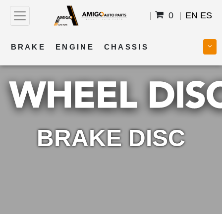
0
EN
ES
BRAKE
ENGINE
CHASSIS
COOLING
STEERING
BODY
TRANSMISSION
FUEL
ELECTRICAL
BRAKE DISC