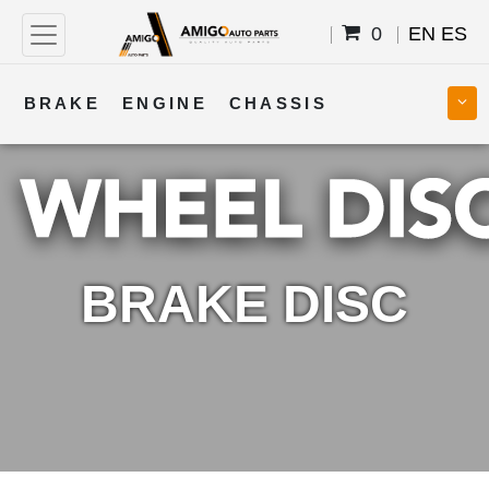
0
EN
ES
BRAKE
ENGINE
CHASSIS
COOLING
STEERING
BODY
TRANSMISSION
FUEL
ELECTRICAL
BRAKE DISC