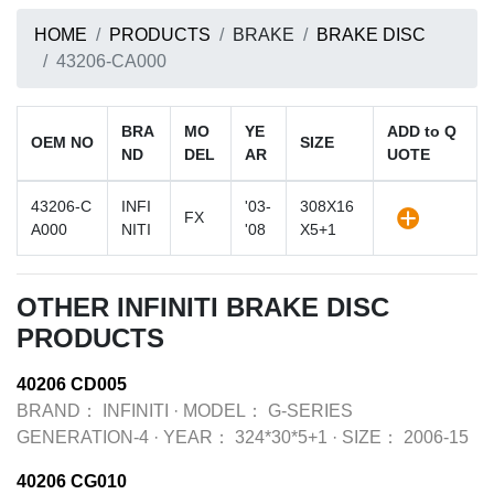
HOME
PRODUCTS
BRAKE
BRAKE DISC
43206-CA000
BRA
MO
YE
ADD to Q
OEM NO
SIZE
ND
DEL
AR
UOTE
43206-C
INFI
'03-
308X16
FX
A000
NITI
'08
X5+1
OTHER INFINITI BRAKE DISC
PRODUCTS
40206 CD005
BRAND：
INFINITI
·
MODEL：
G-SERIES
GENERATION-4
·
YEAR：
324*30*5+1
·
SIZE：
2006-15
40206 CG010