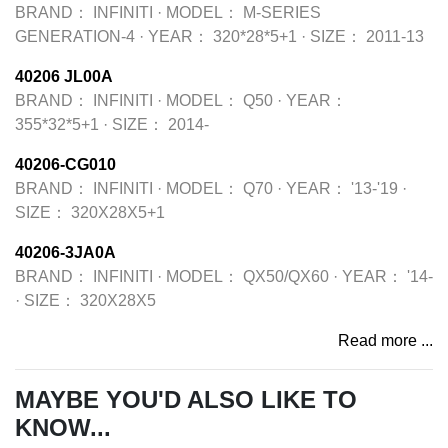
BRAND：
INFINITI
·
MODEL：
M-SERIES
GENERATION-4
·
YEAR：
320*28*5+1
·
SIZE：
2011-13
40206 JL00A
BRAND：
INFINITI
·
MODEL：
Q50
·
YEAR：
355*32*5+1
·
SIZE：
2014-
40206-CG010
BRAND：
INFINITI
·
MODEL：
Q70
·
YEAR：
'13-'19
·
SIZE：
320X28X5+1
40206-3JA0A
BRAND：
INFINITI
·
MODEL：
QX50/QX60
·
YEAR：
'14-
·
SIZE：
320X28X5
Read more ...
MAYBE YOU'D ALSO LIKE TO
KNOW...