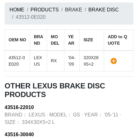
HOME
PRODUCTS
BRAKE
BRAKE DISC
43512-0E020
BRA
MO
YE
ADD to Q
OEM NO
SIZE
ND
DEL
AR
UOTE
43512-0
LEX
'04-
320X28
RX
E020
US
'09
X5+2
OTHER LEXUS BRAKE DISC
PRODUCTS
43516-22010
BRAND：
LEXUS
·
MODEL：
GS
·
YEAR：
'05-'11
·
SIZE：
334X30X5+2 L
43516-30040