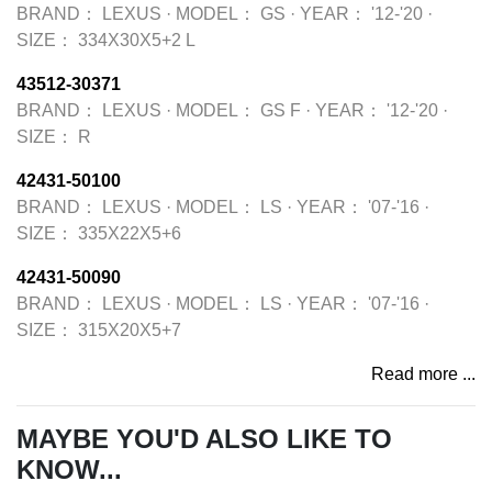
BRAND：
LEXUS
·
MODEL：
GS
·
YEAR：
'12-'20
·
SIZE：
334X30X5+2 L
43512-30371
BRAND：
LEXUS
·
MODEL：
GS F
·
YEAR：
'12-'20
·
SIZE：
R
42431-50100
BRAND：
LEXUS
·
MODEL：
LS
·
YEAR：
'07-'16
·
SIZE：
335X22X5+6
42431-50090
BRAND：
LEXUS
·
MODEL：
LS
·
YEAR：
'07-'16
·
SIZE：
315X20X5+7
Read more ...
MAYBE YOU'D ALSO LIKE TO
KNOW...