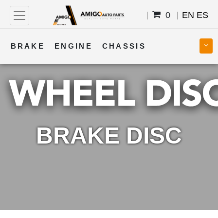
0
EN
ES
BRAKE
ENGINE
CHASSIS
COOLING
STEERING
BODY
TRANSMISSION
FUEL
ELECTRICAL
BRAKE DISC