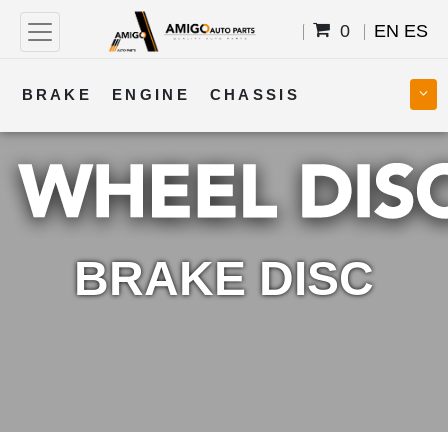
0
EN
ES
BRAKE
ENGINE
CHASSIS
COOLING
STEERING
BODY
TRANSMISSION
FUEL
ELECTRICAL
BRAKE DISC