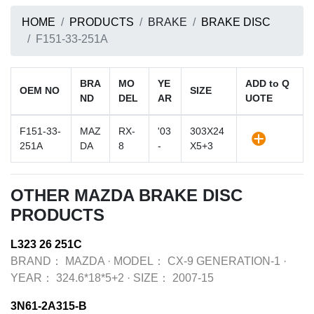
HOME
PRODUCTS
BRAKE
BRAKE DISC
F151-33-251A
BRA
MO
YE
ADD to Q
OEM NO
SIZE
ND
DEL
AR
UOTE
F151-33-
MAZ
RX-
'03
303X24
251A
DA
8
-
X5+3
OTHER MAZDA BRAKE DISC
PRODUCTS
L323 26 251C
BRAND：
MAZDA
·
MODEL：
CX-9 GENERATION-1
·
YEAR：
324.6*18*5+2
·
SIZE：
2007-15
3N61-2A315-B