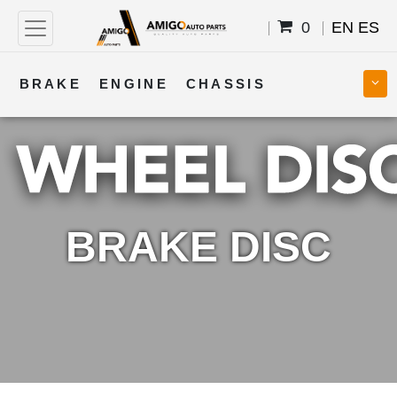
0
EN
ES
BRAKE
ENGINE
CHASSIS
COOLING
STEERING
BODY
TRANSMISSION
FUEL
ELECTRICAL
BRAKE DISC