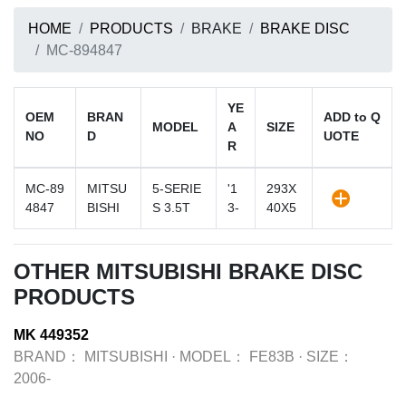
HOME
PRODUCTS
BRAKE
BRAKE DISC
MC-894847
YE
OEM
BRAN
ADD to Q
MODEL
A
SIZE
NO
D
UOTE
R
MC-89
MITSU
5-SERIE
'1
293X
4847
BISHI
S 3.5T
3-
40X5
OTHER MITSUBISHI BRAKE DISC
PRODUCTS
MK 449352
BRAND：
MITSUBISHI
·
MODEL：
FE83B
·
SIZE：
2006-