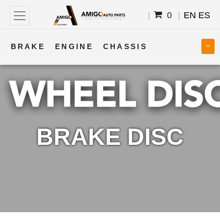
0
EN
ES
BRAKE
ENGINE
CHASSIS
COOLING
STEERING
BODY
TRANSMISSION
FUEL
ELECTRICAL
BRAKE DISC