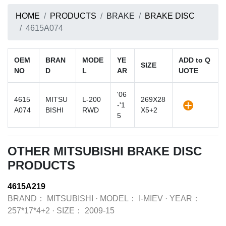
HOME
PRODUCTS
BRAKE
BRAKE DISC
4615A074
OEM
BRAN
MODE
YE
ADD to Q
SIZE
NO
D
L
AR
UOTE
'06
4615
MITSU
L-200
269X28
-'1
A074
BISHI
RWD
X5+2
5
OTHER MITSUBISHI BRAKE DISC
PRODUCTS
4615A219
BRAND：
MITSUBISHI
·
MODEL：
I-MIEV
·
YEAR：
257*17*4+2
·
SIZE：
2009-15