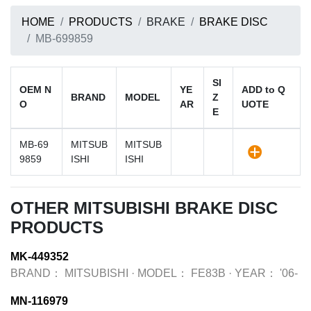
HOME
PRODUCTS
BRAKE
BRAKE DISC
MB-699859
SI
OEM N
YE
ADD to Q
BRAND
MODEL
Z
O
AR
UOTE
E
MB-69
MITSUB
MITSUB
9859
ISHI
ISHI
OTHER MITSUBISHI BRAKE DISC
PRODUCTS
MK-449352
BRAND：
MITSUBISHI
·
MODEL：
FE83B
·
YEAR：
'06-
MN-116979