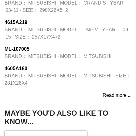
BRAND：
MITSUBISHI
·
MODEL：
GRANDIS
·
YEAR：
'03-'11
·
SIZE：
290X26X5+2
4615A219
BRAND：
MITSUBISHI
·
MODEL：
i-MiEV
·
YEAR：
'09-
'15
·
SIZE：
257X17X4+2
ML-107005
BRAND：
MITSUBISHI
·
MODEL：
MITSUBISHI
4605A180
BRAND：
MITSUBISHI
·
MODEL：
MITSUBISHI
·
SIZE：
281X26X4
Read more ...
MAYBE YOU'D ALSO LIKE TO
KNOW...