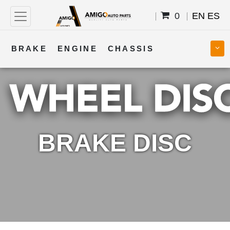
0
EN
ES
BRAKE
ENGINE
CHASSIS
COOLING
STEERING
BODY
TRANSMISSION
FUEL
ELECTRICAL
BRAKE DISC