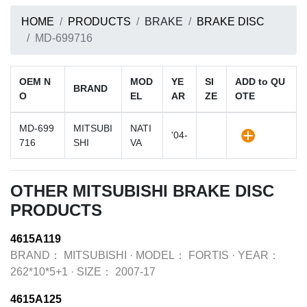
HOME
PRODUCTS
BRAKE
BRAKE DISC
MD-699716
OEM N
MOD
YE
SI
ADD to QU
BRAND
O
EL
AR
ZE
OTE
MD-699
MITSUBI
NATI
'04-
716
SHI
VA
OTHER MITSUBISHI BRAKE DISC
PRODUCTS
4615A119
BRAND：
MITSUBISHI
·
MODEL：
FORTIS
·
YEAR：
262*10*5+1
·
SIZE：
2007-17
4615A125