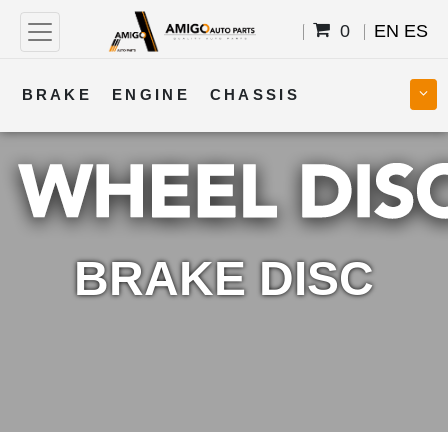
0
EN
ES
BRAKE
ENGINE
CHASSIS
COOLING
STEERING
BODY
TRANSMISSION
FUEL
ELECTRICAL
BRAKE DISC