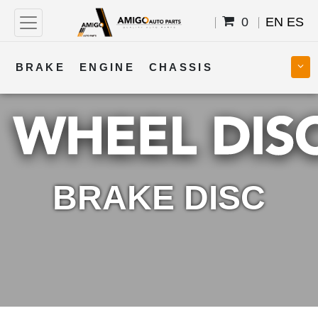
0
EN
ES
BRAKE
ENGINE
CHASSIS
COOLING
STEERING
BODY
TRANSMISSION
FUEL
ELECTRICAL
BRAKE DISC