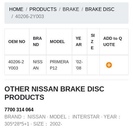
HOME
PRODUCTS
BRAKE
BRAKE DISC
40206-2Y003
SI
BRA
YE
ADD to Q
OEM NO
MODEL
Z
ND
AR
UOTE
E
40206-2
NISS
PRIMERA
'02-
Y003
AN
P12
'08
OTHER NISSAN BRAKE DISC
PRODUCTS
7700 314 064
BRAND：
NISSAN
·
MODEL：
INTERSTAR
·
YEAR：
305*28*5+1
·
SIZE：
2002-