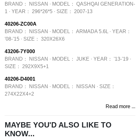
BRAND：
NISSAN
·
MODEL：
QASHQAI GENERATION-
1
·
YEAR：
296*26*5
·
SIZE：
2007-13
40206-ZC00A
BRAND：
NISSAN
·
MODEL：
ARMADA 5.6L
·
YEAR：
'08-'15
·
SIZE：
320X26X6
43206-7Y000
BRAND：
NISSAN
·
MODEL：
JUKE
·
YEAR：
'13-'19
·
SIZE：
292X9X5+1
40206-D4001
BRAND：
NISSAN
·
MODEL：
NISSAN
·
SIZE：
274X22X4+2
Read more ...
MAYBE YOU'D ALSO LIKE TO
KNOW...