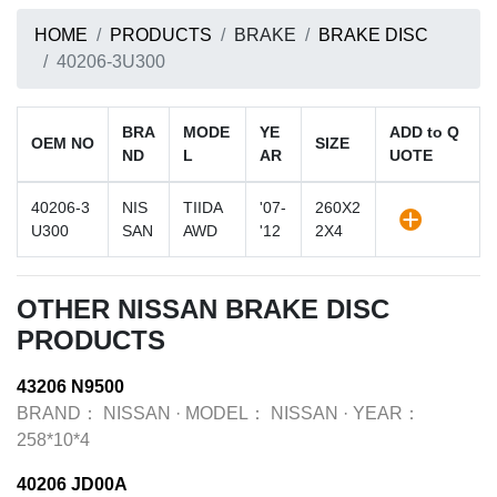
HOME
PRODUCTS
BRAKE
BRAKE DISC
40206-3U300
BRA
MODE
YE
ADD to Q
OEM NO
SIZE
ND
L
AR
UOTE
40206-3
NIS
TIIDA
'07-
260X2
U300
SAN
AWD
'12
2X4
OTHER NISSAN BRAKE DISC
PRODUCTS
43206 N9500
BRAND：
NISSAN
·
MODEL：
NISSAN
·
YEAR：
258*10*4
40206 JD00A