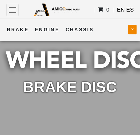
0
EN
ES
BRAKE
ENGINE
CHASSIS
COOLING
STEERING
BODY
TRANSMISSION
FUEL
ELECTRICAL
BRAKE DISC