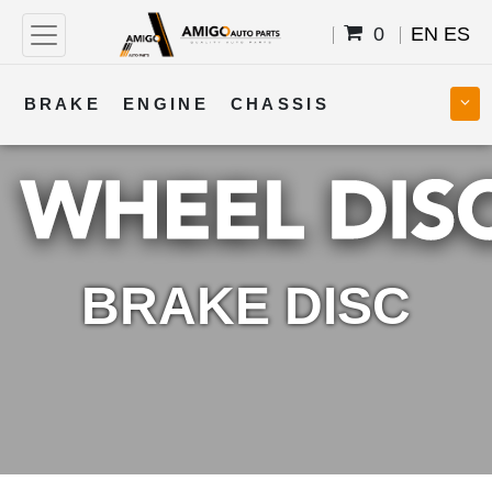
0
EN
ES
BRAKE
ENGINE
CHASSIS
COOLING
STEERING
BODY
TRANSMISSION
FUEL
ELECTRICAL
BRAKE DISC