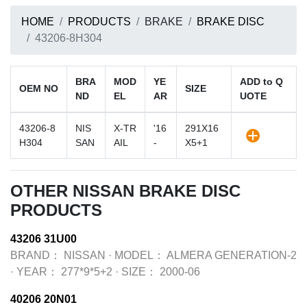
HOME
PRODUCTS
BRAKE
BRAKE DISC
43206-8H304
BRA
MOD
YE
ADD to Q
OEM NO
SIZE
ND
EL
AR
UOTE
43206-8
NIS
X-TR
'16
291X16
H304
SAN
AIL
-
X5+1
OTHER NISSAN BRAKE DISC
PRODUCTS
43206 31U00
BRAND：
NISSAN
·
MODEL：
ALMERA GENERATION-2
·
YEAR：
277*9*5+2
·
SIZE：
2000-06
40206 20N01