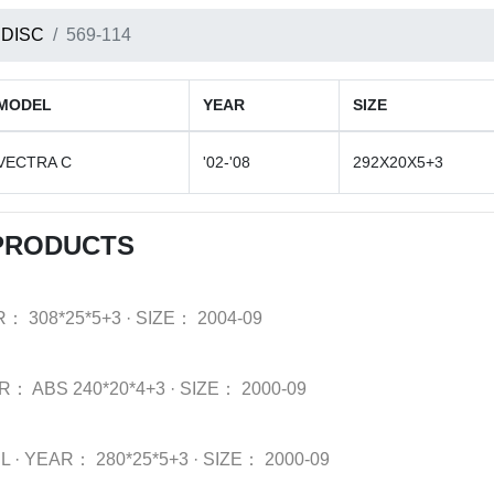
 DISC
569-114
MODEL
YEAR
SIZE
VECTRA C
'02-'08
292X20X5+3
 PRODUCTS
R：
308*25*5+3
·
SIZE：
2004-09
AR：
ABS 240*20*4+3
·
SIZE：
2000-09
L
·
YEAR：
280*25*5+3
·
SIZE：
2000-09