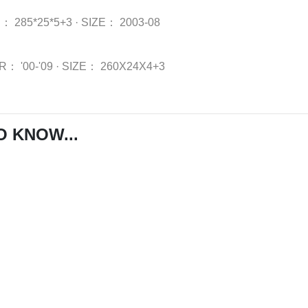
R：
285*25*5+3
·
SIZE：
2003-08
AR：
'00-'09
·
SIZE：
260X24X4+3
O KNOW...