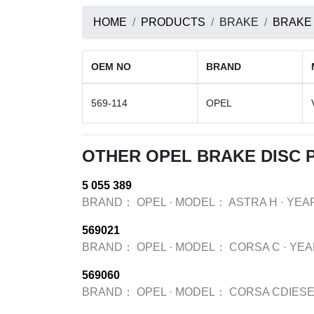
HOME
PRODUCTS
BRAKE
BRAKE
OEM NO
BRAND
569-114
OPEL
OTHER OPEL BRAKE DISC
5 055 389
BRAND：
OPEL
·
MODEL：
ASTRA H
·
YEA
569021
BRAND：
OPEL
·
MODEL：
CORSA C
·
YE
569060
BRAND：
OPEL
·
MODEL：
CORSA CDIESE