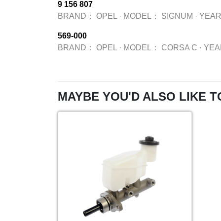
9 156 807
BRAND：
OPEL
·
MODEL：
SIGNUM
·
YEA
569-000
BRAND：
OPEL
·
MODEL：
CORSA C
·
YE
MAYBE YOU'D ALSO LIKE T