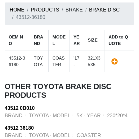
HOME
PRODUCTS
BRAKE
BRAKE DISC
43512-36180
OEM N
BRA
MODE
YE
ADD to Q
SIZE
O
ND
L
AR
UOTE
43512-3
TOY
COAS
'17
321X3
6180
OTA
TER
-
5X5
OTHER TOYOTA BRAKE DISC
PRODUCTS
43512 0B010
BRAND：
TOYOTA
·
MODEL：
5K
·
YEAR：
230*20*4
43512 36180
BRAND：
TOYOTA
·
MODEL：
COASTER