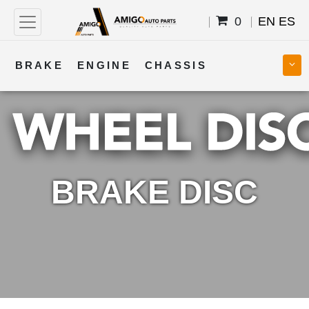
0
EN
ES
BRAKE
ENGINE
CHASSIS
COOLING
STEERING
BODY
TRANSMISSION
FUEL
ELECTRICAL
BRAKE DISC