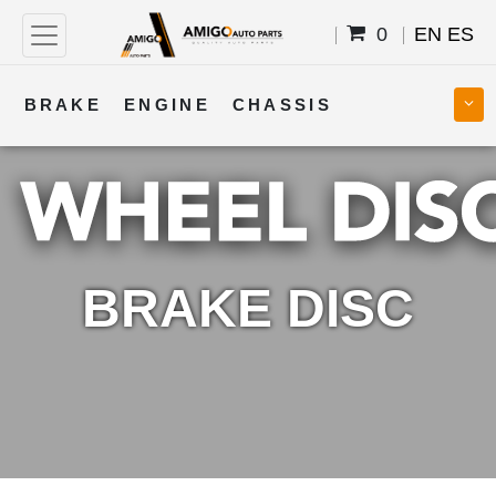
0
EN
ES
BRAKE
ENGINE
CHASSIS
COOLING
STEERING
BODY
TRANSMISSION
FUEL
ELECTRICAL
BRAKE DISC