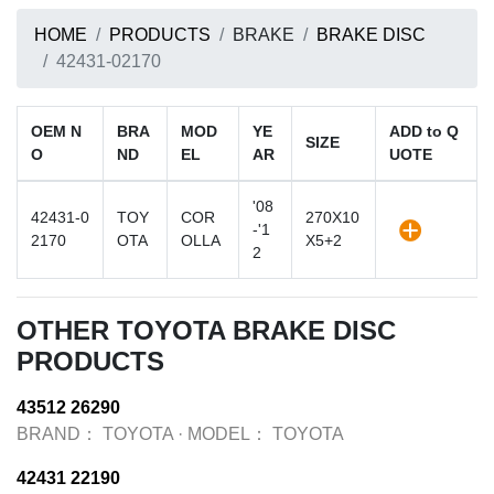
HOME
PRODUCTS
BRAKE
BRAKE DISC
42431-02170
OEM N
BRA
MOD
YE
ADD to Q
SIZE
O
ND
EL
AR
UOTE
'08
42431-0
TOY
COR
270X10
-'1
2170
OTA
OLLA
X5+2
2
OTHER TOYOTA BRAKE DISC
PRODUCTS
43512 26290
BRAND：
TOYOTA
·
MODEL：
TOYOTA
42431 22190