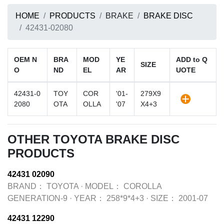
HOME
PRODUCTS
BRAKE
BRAKE DISC
42431-02080
OEM N
BRA
MOD
YE
ADD to Q
SIZE
O
ND
EL
AR
UOTE
42431-0
TOY
COR
'01-
279X9
2080
OTA
OLLA
'07
X4+3
OTHER TOYOTA BRAKE DISC
PRODUCTS
42431 02090
BRAND：
TOYOTA
·
MODEL：
COROLLA
GENERATION-9
·
YEAR：
258*9*4+3
·
SIZE：
2001-07
42431 12290