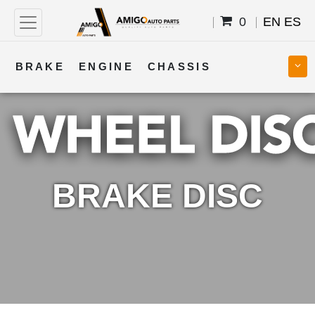
0
EN
ES
BRAKE
ENGINE
CHASSIS
COOLING
STEERING
BODY
TRANSMISSION
FUEL
ELECTRICAL
BRAKE DISC