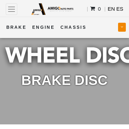
0
EN
ES
BRAKE
ENGINE
CHASSIS
COOLING
STEERING
BODY
TRANSMISSION
FUEL
ELECTRICAL
BRAKE DISC