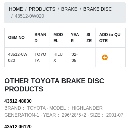
HOME
PRODUCTS
BRAKE
BRAKE DISC
43512-0W020
BRAN
MOD
YEA
SI
ADD to QU
OEM NO
D
EL
R
ZE
OTE
43512-0W
TOYO
HILU
'02-
020
TA
X
'05
OTHER TOYOTA BRAKE DISC
PRODUCTS
43512 48030
BRAND：
TOYOTA
·
MODEL：
HIGHLANDER
GENERATION-1
·
YEAR：
296*28*5+2
·
SIZE：
2001-07
43512 06120