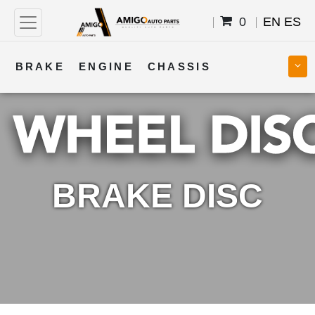
0
EN
ES
BRAKE
ENGINE
CHASSIS
COOLING
STEERING
BODY
TRANSMISSION
FUEL
ELECTRICAL
BRAKE DISC