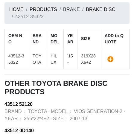
HOME
PRODUCTS
BRAKE
BRAKE DISC
43512-35322
OEM N
BRA
MO
YE
ADD to Q
SIZE
O
ND
DEL
AR
UOTE
43512-3
TOY
HIL
'15
319X28
5322
OTA
UX
-
X6+2
OTHER TOYOTA BRAKE DISC
PRODUCTS
43512 52120
BRAND：
TOYOTA
·
MODEL：
VIOS GENERATION-2
·
YEAR：
255*22*4+2
·
SIZE：
2007-13
43512-0D140