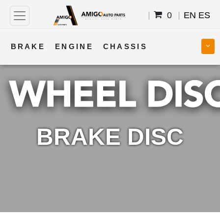
0
EN
ES
BRAKE
ENGINE
CHASSIS
COOLING
STEERING
BODY
TRANSMISSION
FUEL
ELECTRICAL
BRAKE DISC