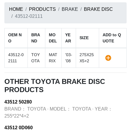
HOME
PRODUCTS
BRAKE
BRAKE DISC
43512-02111
OEM N
BRA
MO
YE
ADD to Q
SIZE
O
ND
DEL
AR
UOTE
43512-0
TOY
MAT
'03-
275X25
2111
OTA
RIX
'08
X5+2
OTHER TOYOTA BRAKE DISC
PRODUCTS
43512 50280
BRAND：
TOYOTA
·
MODEL：
TOYOTA
·
YEAR：
255*22*4+2
43512 0D060