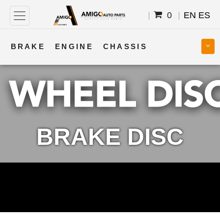
0
EN
ES
BRAKE
ENGINE
CHASSIS
COOLING
STEERING
BODY
TRANSMISSION
FUEL
ELECTRICAL
BRAKE DISC