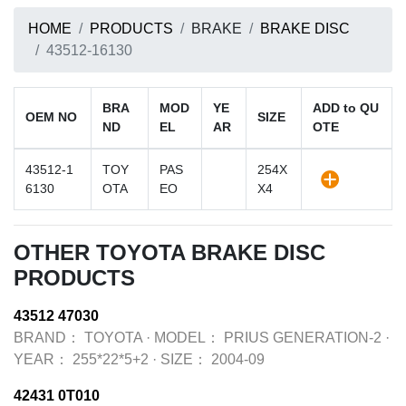
HOME
PRODUCTS
BRAKE
BRAKE DISC
43512-16130
BRA
MOD
YE
ADD to QU
OEM NO
SIZE
ND
EL
AR
OTE
43512-1
TOY
PAS
254X
6130
OTA
EO
X4
OTHER TOYOTA BRAKE DISC
PRODUCTS
43512 47030
BRAND：
TOYOTA
·
MODEL：
PRIUS GENERATION-2
·
YEAR：
255*22*5+2
·
SIZE：
2004-09
42431 0T010