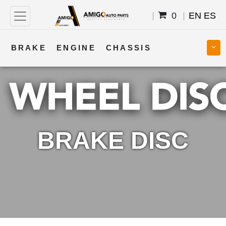
0
EN
ES
BRAKE
ENGINE
CHASSIS
COOLING
STEERING
BODY
TRANSMISSION
FUEL
ELECTRICAL
BRAKE DISC