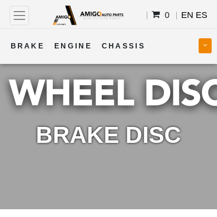
0
EN
ES
BRAKE
ENGINE
CHASSIS
COOLING
STEERING
BODY
TRANSMISSION
FUEL
ELECTRICAL
BRAKE DISC