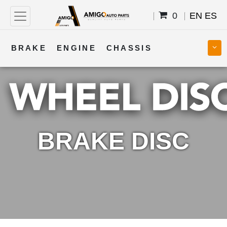
0
EN
ES
BRAKE
ENGINE
CHASSIS
COOLING
STEERING
BODY
TRANSMISSION
FUEL
ELECTRICAL
BRAKE DISC