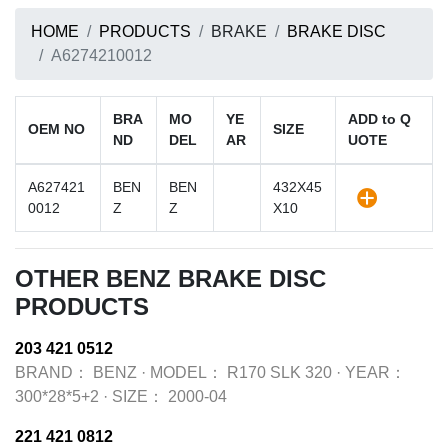
HOME
PRODUCTS
BRAKE
BRAKE DISC
A6274210012
BRA
MO
YE
ADD to Q
OEM NO
SIZE
ND
DEL
AR
UOTE
A627421
BEN
BEN
432X45
0012
Z
Z
X10
OTHER BENZ BRAKE DISC
PRODUCTS
203 421 0512
BRAND：
BENZ
·
MODEL：
R170 SLK 320
·
YEAR：
300*28*5+2
·
SIZE：
2000-04
221 421 0812