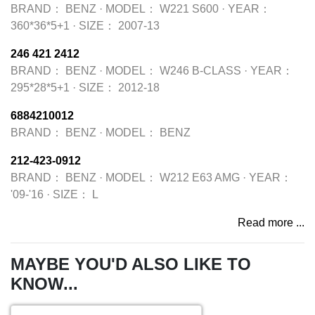
BRAND：
BENZ
·
MODEL：
W221 S600
·
YEAR：
360*36*5+1
·
SIZE：
2007-13
246 421 2412
BRAND：
BENZ
·
MODEL：
W246 B-CLASS
·
YEAR：
295*28*5+1
·
SIZE：
2012-18
6884210012
BRAND：
BENZ
·
MODEL：
BENZ
212-423-0912
BRAND：
BENZ
·
MODEL：
W212 E63 AMG
·
YEAR：
'09-'16
·
SIZE：
L
Read more ...
MAYBE YOU'D ALSO LIKE TO
KNOW...