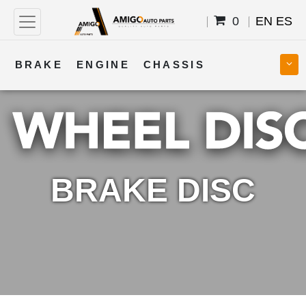
0
EN
ES
BRAKE
ENGINE
CHASSIS
COOLING
STEERING
BODY
TRANSMISSION
FUEL
ELECTRICAL
BRAKE DISC