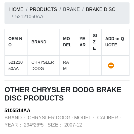
HOME
PRODUCTS
BRAKE
BRAKE DISC
52121050AA
SI
OEM N
MO
YE
ADD to Q
BRAND
Z
O
DEL
AR
UOTE
E
521210
CHRYSLER
RA
50AA
DODG
M
OTHER CHRYSLER DODG BRAKE
DISC PRODUCTS
5105514AA
BRAND：
CHRYSLER DODG
·
MODEL：
CALIBER
·
YEAR：
294*26*5
·
SIZE：
2007-12